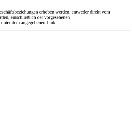
 Geschäftsbeziehungen erhoben werden, entweder direkt vom
rden, einschließlich der vorgesehenen
e unter dem angegebenen Link.
er Bestellung erkennt der Kunde die Bedingungen vollständig an.
kte. Mit der Bestellung akzeptiert der Kunde den Kauf zu den
r Bestellung werden die Einzel- und Gesamtpreise angezeigt. Nach
euern, Zahlungsmethoden sowie Hinweise auf die Allgemeinen