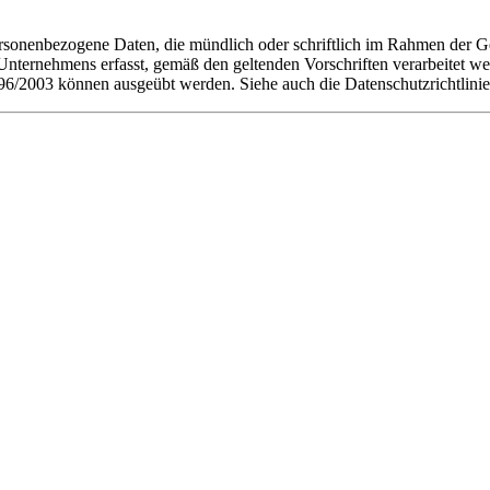
personenbezogene Daten, die mündlich oder schriftlich im Rahmen der
 Unternehmens erfasst, gemäß den geltenden Vorschriften verarbeitet we
196/2003 können ausgeübt werden. Siehe auch die Datenschutzrichtlini
 Abgabe seiner Bestellung sorgfältig zu lesen. Mit der Übermittlung d
ingungen ausdrucken und aufbewahren.
on Italia Srl ein Kaufangebot für die im Warenkorb enthaltenen Produ
e Annahme der Bestellung.
 und/oder
der Nachnahme bezahlen kann oder will.
üglich der auf der Website genannten Versandkosten. Vor Abschluss de
il, die Informationen zu Produktmerkmalen, Preis, Versandkosten, St