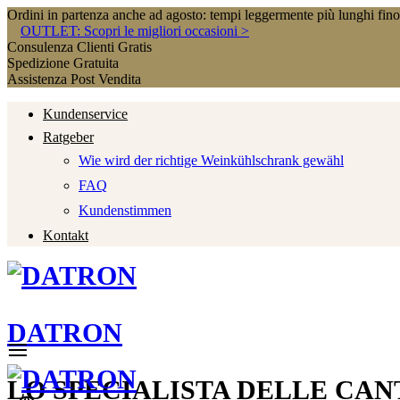
Ordini in partenza anche ad agosto: tempi leggermente più lunghi fin
OUTLET: Scopri le migliori occasioni >
Consulenza Clienti Gratis
Spedizione Gratuita
Assistenza Post Vendita
Kundenservice
Ratgeber
Wie wird der richtige Weinkühlschrank gewähl
FAQ
Kundenstimmen
Kontakt
DATRON
LO SPECIALISTA DELLE CAN