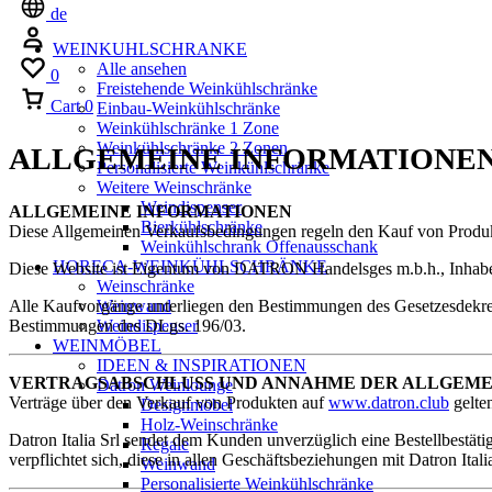
de
WEINKUHLSCHRANKE
Alle ansehen
0
Freistehende Weinkühlschränke
Cart
0
Einbau-Weinkühlschränke
Weinkühlschränke 1 Zone
Weinkühlschränke 2 Zonen
ALLGEMEINE INFORMATIONE
Personalisierte Weinkühlschränke
Weitere Weinschränke
Weindispenser
ALLGEMEINE INFORMATIONEN
Bierkühlschränke
Diese Allgemeinen Verkaufsbedingungen regeln den Kauf von Produk
Weinkühlschrank Offenausschank
HORECA-WEINKÜHLSCHRÄNKE
Diese Website ist Eigentum von DATRON Handelsges m.b.h., Inhab
Weinschränke
Weinwand
Alle Kaufvorgänge unterliegen den Bestimmungen des Gesetzesdekre
Weindispenser
Bestimmungen des DLgs. 196/03.
WEINMÖBEL
IDEEN & INSPIRATIONEN
VERTRAGSABSCHLUSS UND ANNAHME DER ALLGEM
Datron Weinlounge
Verträge über den Verkauf von Produkten auf
www.datron.club
gelten
Designmöbel
Holz-Weinschränke
Datron Italia Srl sendet dem Kunden unverzüglich eine Bestellbestä
Regale
verpflichtet sich, diese in allen Geschäftsbeziehungen mit Datron Itali
Weinwand
Personalisierte Weinkühlschränke