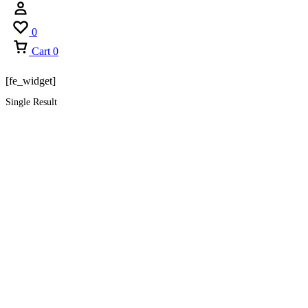
0
Cart
0
[fe_widget]
Single Result