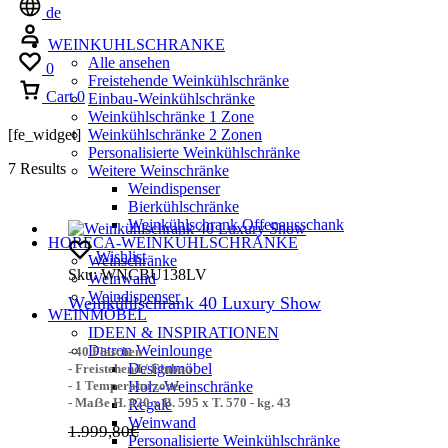
de
WEINKUHLSCHRANKE
Alle ansehen
0
Freistehende Weinkühlschränke
Cart
0
Einbau-Weinkühlschränke
Weinkühlschränke 1 Zone
[fe_widget]
Weinkühlschränke 2 Zonen
Personalisierte Weinkühlschränke
7 Results
Weitere Weinschränke
Weindispenser
Bierkühlschränke
Weinkühlschrank Offenausschank
HORECA-WEINKÜHLSCHRÄNKE
Wishlist
Weinschränke
Sku:
WNCBU138LV
Weinwand
Weindispenser
Weinkühlschrank 40 Luxury Show
WEINMÖBEL
IDEEN & INSPIRATIONEN
Datron Weinlounge
- 40 Flaschen
Designmöbel
- Freistehend / Einbau
Holz-Weinschränke
- 1 Temperaturzone
- Maẞe H. 820 x B. 595 x T. 570 - kg. 43
Regale
Weinwand
1.999,80
€
Personalisierte Weinkühlschränke