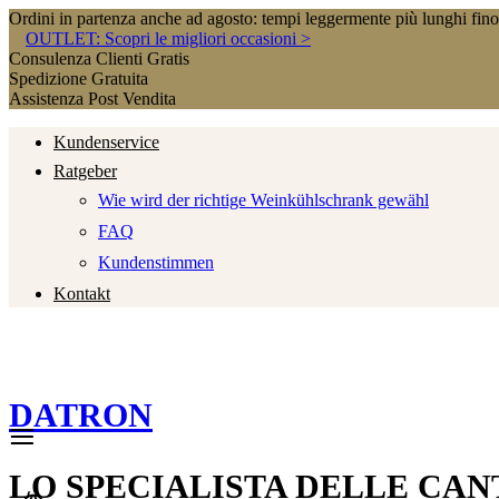
Ordini in partenza anche ad agosto: tempi leggermente più lunghi fin
OUTLET: Scopri le migliori occasioni >
Consulenza Clienti Gratis
Spedizione Gratuita
Assistenza Post Vendita
Kundenservice
Ratgeber
Wie wird der richtige Weinkühlschrank gewähl
FAQ
Kundenstimmen
Kontakt
DATRON
LO SPECIALISTA DELLE CAN