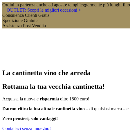
Ordini in partenza anche ad agosto: tempi leggermente più lunghi fin
OUTLET: Scopri le migliori occasioni >
Consulenza Clienti Gratis
Spedizione Gratuita
Assistenza Post Vendita
La cantinetta vino che arreda
Rottama la tua vecchia cantinetta!
Acquista la nuova e
risparmia
oltre 1500 euro!
Datron
ritira
la tua attuale cantinetta vino
– di qualsiasi marca – e 
Zero pensieri, solo vantaggi!
Contattaci senza impegno!