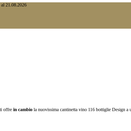
o al 21.08.2026
ti offre
in cambio
la nuovissima cantinetta vino 116 bottiglie Design a 