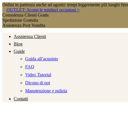
Ordini in partenza anche ad agosto: tempi leggermente più lunghi fin
OUTLET: Scopri le migliori occasioni >
Consulenza Clienti Gratis
Spedizione Gratuita
Assistenza Post Vendita
Assistenza Clienti
Blog
Guide
Guida all’acquisto
FAQ
Video Tutorial
Dicono di noi
Manutenzione e pulizia
Contatti