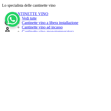
Lo specialista delle cantinette vino
CANTINETTE VINO
Vedi tutte
Cantinette vino a libera installazione
It
Cantinette vino ad incasso
Cantinette vino monotemperatura
Cantinette vino doppia temperatura
0
Cantinette Personalizzate
Cart
0
Altre cantinette
Cantinette birra e drink
Home
Cantinette Vino
Cantinette ad incasso
Cantinette vino
Cantinette mescita
Dispenser vino
CANTINETTE HORECA
PROMOZIONE HORECA
Cantinette Vino
Parete vino
Dispenser Vino
Cantinette da mescita
Guida Horeca
ARREDAMENTO VINO
Laboratorio delle idee
Wine Lounge
Mobili Design