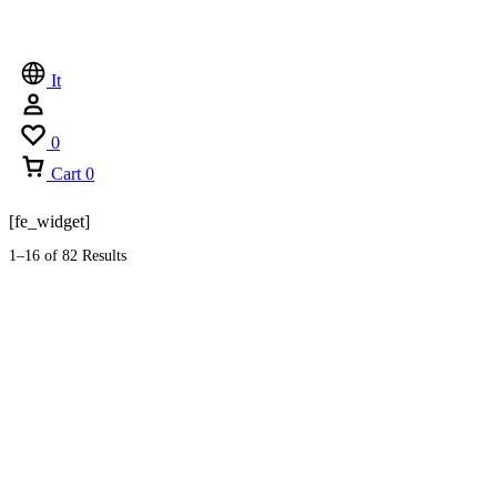
It
0
Cart
0
[fe_widget]
1–16 of 82 Results