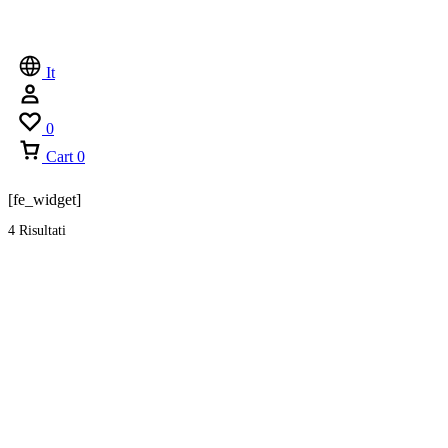
It
0
Cart
0
[fe_widget]
4 Risultati