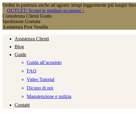
Ordini in partenza anche ad agosto: tempi leggermente più lunghi fin
OUTLET: Scopri le migliori occasioni >
Consulenza Clienti Gratis
Spedizione Gratuita
Assistenza Post Vendita
Assistenza Clienti
Blog
Guide
Guida all’acquisto
FAQ
Video Tutorial
Dicono di noi
Manutenzione e pulizia
Contatti