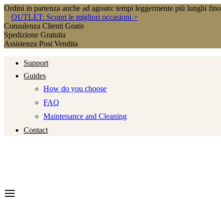
Ordini in partenza anche ad agosto: tempi leggermente più lunghi fin
OUTLET: Scopri le migliori occasioni >
Consulenza Clienti Gratis
Spedizione Gratuita
Assistenza Post Vendita
Support
Guides
How do you choose
FAQ
Maintenance and Cleaning
Contact